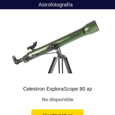
Saltar
Astrofotografía
al
contenido
Celestron ExploraScope 80 az
No disponible