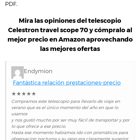
PDF.
Mira las opiniones del telescopio
Celestron travel scope 70 y cómpralo al
mejor precio en Amazon aprovechando
las mejores ofertas
Endymion
Fantástica relación prestaciones-precio
★
★
★
★
★
Compramos este telescopio para llevarlo de viaje en
verano que es el único momento del año en que lo
usamos
y nos gustó mucho por ser muy fácil de transportar y por
lo que ofrece a ese precio.
Hasta ese momento habíamos ido con prismáticos para
observacion nocturna y su peso era claramente superior.