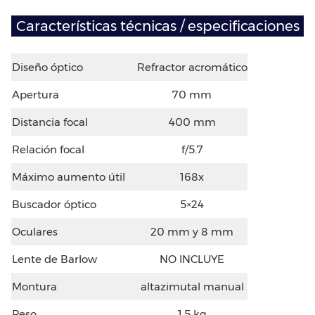
Características técnicas / especificaciones
Diseño óptico
Refractor acromático
Apertura
70 mm
Distancia focal
400 mm
Relación focal
f/5.7
Máximo aumento útil
168x
Buscador óptico
5×24
Oculares
20 mm y 8 mm
Lente de Barlow
NO INCLUYE
Montura
altazimutal manual
Peso
1.5 kg