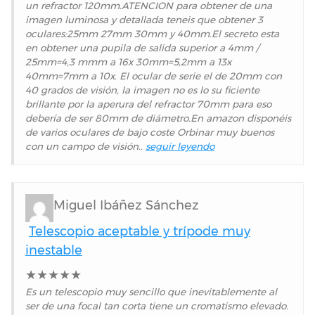
un refractor 120mm.ATENCION para obtener de una
imagen luminosa y detallada teneis que obtener 3
oculares:25mm 27mm 30mm y 40mm.El secreto esta
en obtener una pupila de salida superior a 4mm /
25mm=4,3 mmm a 16x 30mm=5,2mm a 13x
40mm=7mm a 10x. El ocular de serie el de 20mm con
40 grados de visión, la imagen no es lo su ficiente
brillante por la aperura del refractor 70mm para eso
debería de ser 80mm de diámetro.En amazon disponéis
de varios oculares de bajo coste Orbinar muy buenos
con un campo de visión..
seguir leyendo
Miguel Ibáñez Sánchez
Telescopio aceptable y trípode muy
inestable
★
★
★
★
★
Es un telescopio muy sencillo que inevitablemente al
ser de una focal tan corta tiene un cromatismo elevado.