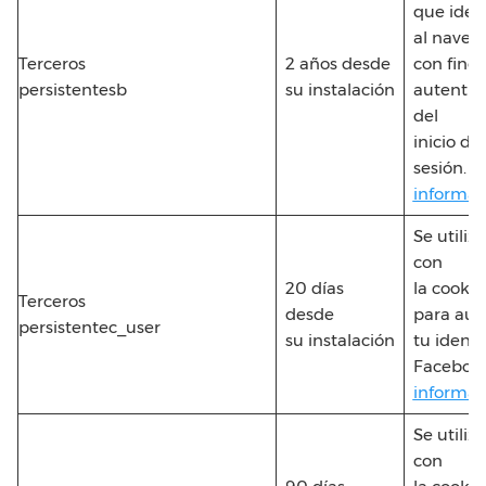
que ident
al naveg
Terceros
2 años desde
con fines
persistentesb
su instalación
autentic
del
inicio de
sesión.
M
informac
Se utiliz
con
20 días
la cookie
Terceros
desde
para aut
persistentec_user
su instalación
tu ident
Faceboo
informac
Se utiliz
con