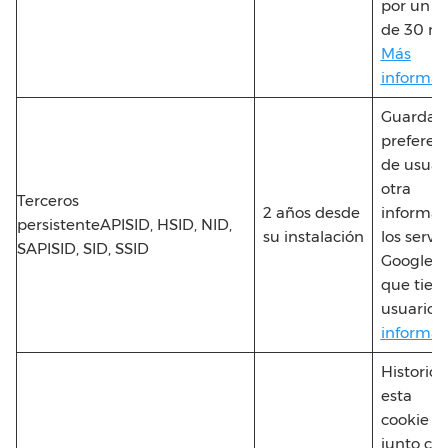
por un p
de 30 mi
Más
informac
Guarda
preferen
de usuari
otra
Terceros
2 años desde
informac
persistenteAPISID, HSID, NID,
su instalación
los servi
SAPISID, SID, SSID
Google
que tiene
usuario.
informac
Historic
esta
cookie o
junto con