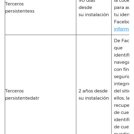
90 días
la cookie
Terceros
desde
para aut
persistentexs
su instalación
tu ident
Faceboo
informac
De Face
que
identifica
navegad
con fines
segurida
integrid
Terceros
2 años desde
del sitio,
persistentedatr
su instalación
ellos, la
recupera
de cuenta
identific
de cuent
puedan e