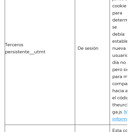
cookie 
para
determin
se
debía
establec
Terceros
De sesión
nueva se
persistente__utmt
usuario.
día no se
pero sig
para ma
compatib
hacia atr
el código
theurchin
ga.js.
Má
informac
Esta coo