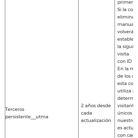
primera v
Si la coo
eliminad
manualm
volverá a
establec
la siguie
visita
con ID n
En la ma
de los ca
esta cook
utiliza p
determi
2 años desde
visitante
Terceros
cada
únicos a
persistente__utma
actualización
nuestro s
es actua
con cada