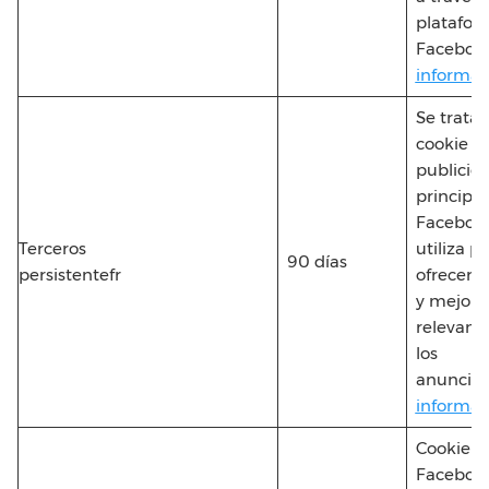
platafor
Faceboo
informac
Se trata 
cookie d
publicid
principal
Facebook
Terceros
utiliza p
90 días
persistentefr
ofrecer, 
y mejorar
relevanc
los
anuncios
informac
Cookie d
Faceboo