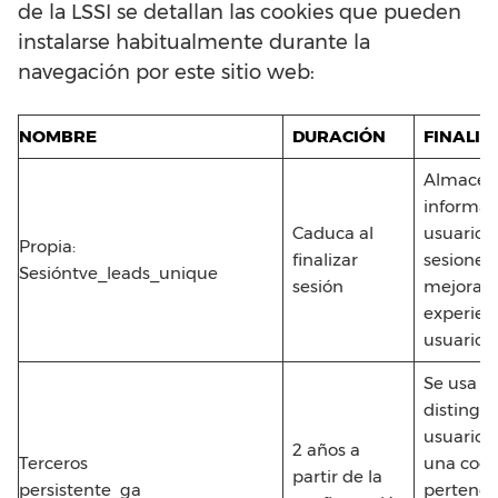
de la LSSI se detallan las cookies que pueden
instalarse habitualmente durante la
navegación por este sitio web:
NOMBRE
DURACIÓN
FINALID
Almacen
informac
Caduca al
usuario y
Propia:
finalizar
sesiones
Sesióntve_leads_unique
sesión
mejorar 
experien
usuario
Se usa p
distinguir
usuarios.
2 años a
Terceros
una cook
partir de la
persistente_ga
pertenec