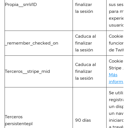
Propia__smVID
finalizar
sus sesio
la sesión
para mej
experien
usuario.
Caduca al
Cookies 
_remember_checked_on
finalizar
funciona
la sesión
de Twitte
Cookie d
Caduca al
Stripe .
Terceros__stripe_mid
finalizar
Más
la sesión
informac
Se utiliz
registrar
un dispos
un nave
Terceros
90 días
iniciaron
persistentepl
a través 