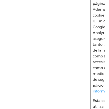
página vi
Además 
cookie t
ID único
Google
Analytic
asegura
tanto la 
de la mi
como su
accesibil
como un
medida
de segur
adicional
informac
Esta cook
utiliza p