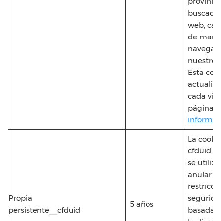
provinie
buscado
web, ca
de marke
navegaci
nuestro si
Esta cook
actualiza
cada vist
página.
informac
La cookie
cfduid
se utiliz
anular la
restricci
Propia
segurida
5 años
persistente__cfduid
basadas 