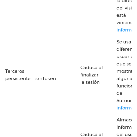
la direcc
del visit
está
viniendo
informac
Se usa p
diferenci
usuarios 
que se le
Caduca al
Terceros
mostrad
finalizar
persistente__smToken
alguna
la sesión
funciona
de
Sumome
informac
Almacen
informac
Caduca al
del usuar