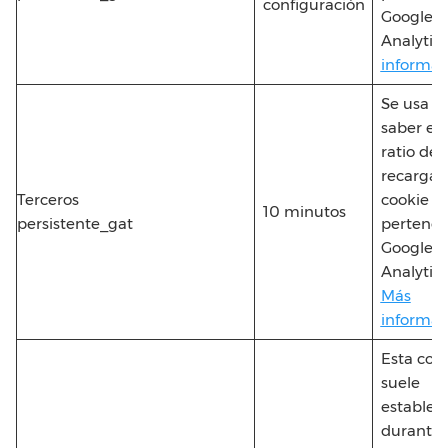
configuración
Google
Analytics
informac
Se usa p
saber el
ratio de
recarga.
Terceros
cookie
10 minutos
persistente_gat
pertenec
Google
Analytics
Más
informac
Esta cook
suele
establec
durante 