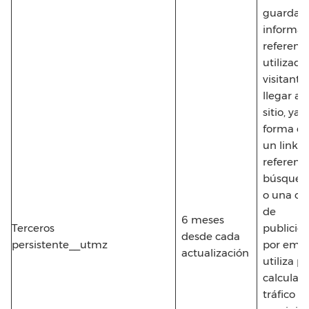
guarda
informac
referenci
utilizada
visitante
llegar a 
sitio, ya 
forma dir
un link d
referenci
búsqued
o una c
de
6 meses
Terceros
publicid
desde cada
persistente__utmz
por email
actualización
utiliza p
calcular 
tráfico