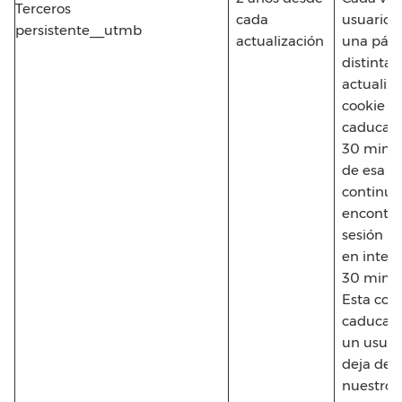
Terceros
cada
usuario v
persistente__utmb
actualización
una pág
distinta 
actualiza
cookie p
caducar a
30 minut
de esa f
continúa
encontra
sesión ú
en interv
30 minut
Esta coo
caduca 
un usuar
deja de v
nuestro s