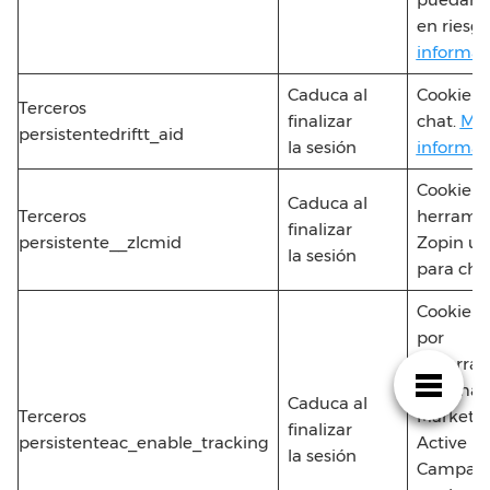
en riesgo
informac
Caduca al
Cookie d
Terceros
finalizar
chat.
Má
persistentedriftt_aid
la sesión
informac
Cookie de
Caduca al
Terceros
herrami
finalizar
persistente__zlcmid
Zopin uti
la sesión
para cha
Cookie ut
por
la herra
de Email
Caduca al
Terceros
Marketi
finalizar
persistenteac_enable_tracking
Active
la sesión
Campaig