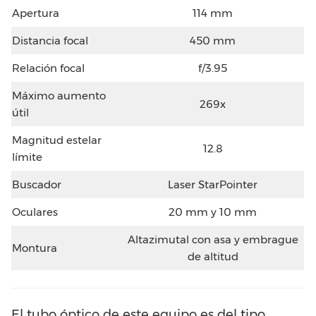
Apertura
114 mm
Distancia focal
450 mm
Relación focal
f/3.95
Máximo aumento
269x
útil
Magnitud estelar
12.8
límite
Buscador
Laser StarPointer
Oculares
20 mm y 10 mm
Altazimutal con asa y embrague
Montura
de altitud
El tubo óptico de este equipo es del tipo