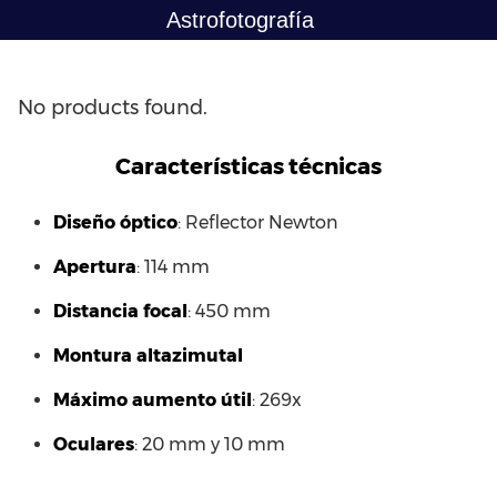
Saltar
Astrofotografía
al
contenido
No products found.
Características técnicas
Diseño óptico
: Reflector Newton
Apertura
: 114 mm
Distancia focal
: 450 mm
Montura altazimutal
Máximo aumento útil
: 269x
Oculares
: 20 mm y 10 mm