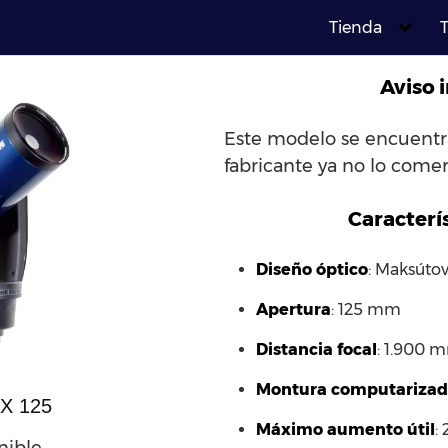
Tienda
T
Aviso 
Este modelo se encuentra
fabricante ya no lo comerc
Caracterís
Diseño óptico
: Maksútov
Apertura
: 125 mm
Distancia focal
: 1.900 
Montura computarizad
X 125
Máximo aumento útil
: