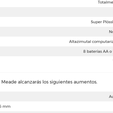
Totalme
Super Plös
No
Altazimutal computariz
8 baterías AA o
r Meade alcanzarás los siguientes aumentos.
A
26 mm