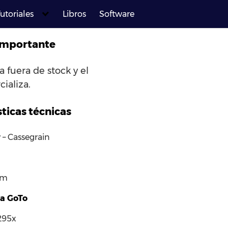
utoriales
Libros
Software
importante
 fuera de stock y el
ializa.
ticas técnicas
 – Cassegrain
mm
a GoTo
 295x