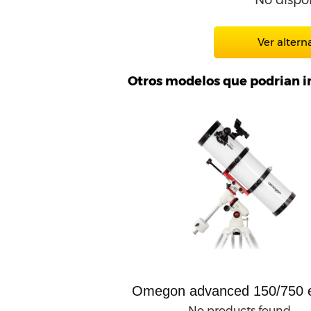
No dispo
Ver altern
Otros modelos que podrian i
Omegon advanced 150/750 
No products found.