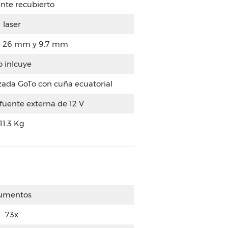
nte recubierto
laser
sl 26 mm y 9.7 mm
 inlcuye
ada GoTo con cuña ecuatorial
 fuente externa de 12 V
11.3 Kg
umentos
73x