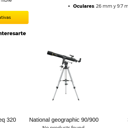
nible
Oculares
: 26 mm y 9.7
ativas
nteresarte
eq 320
National geographic 90/900
No products found.