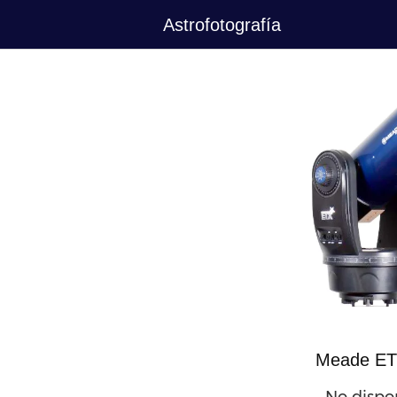
Saltar
Astrofotografía
al
contenido
Meade ET