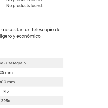
No products found.
e necesitan un telescopio de
ligero y económico.
v – Cassegrain
125 mm
.900 mm
f/15
295x