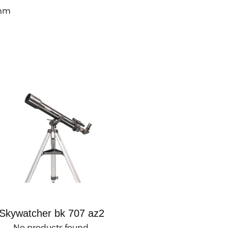
 mm
Skywatcher bk 707 az2
No products found.