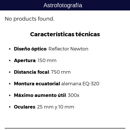
Saltar
Astrofotografía
al
contenido
No products found.
Características técnicas
Diseño óptico
: Reflector Newton
Apertura
: 150 mm
Distancia focal
: 750 mm
Montura ecuatorial
alemana EQ-320
Máximo aumento útil
: 300x
Oculares
: 25 mm y 10 mm