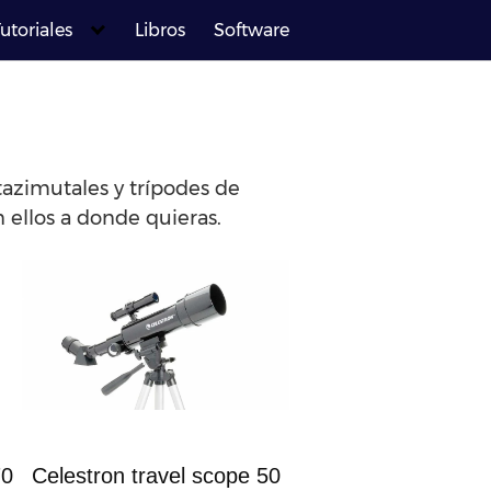
utoriales
Libros
Software
tazimutales y trípodes de
 ellos a donde quieras.
70
Celestron travel scope 50