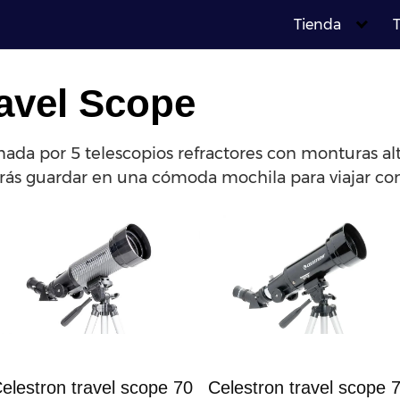
Tienda
T
avel Scope
rmada por 5 telescopios refractores con monturas al
rás guardar en una cómoda mochila para viajar con
elestron travel scope 70
Celestron travel scope 