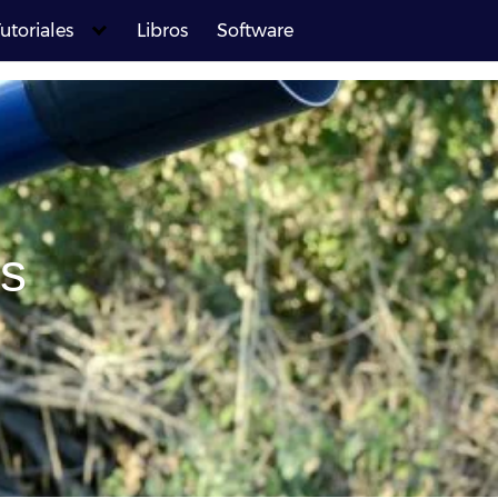
utoriales
Libros
Software
es