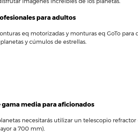
isfrutar imágenes increíbles de los planetas.
rofesionales para adultos
monturas eq motorizadas y monturas eq GoTo para 
 planetas y cúmulos de estrellas.
e gama media para aficionados
planetas necesitarás utilizar un telescopio refracto
(mayor a 700 mm).