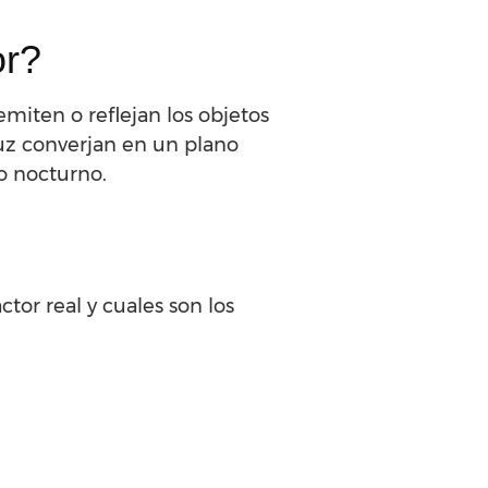
or?
emiten o reflejan los objetos
luz converjan en un plano
lo nocturno.
tor real y cuales son los