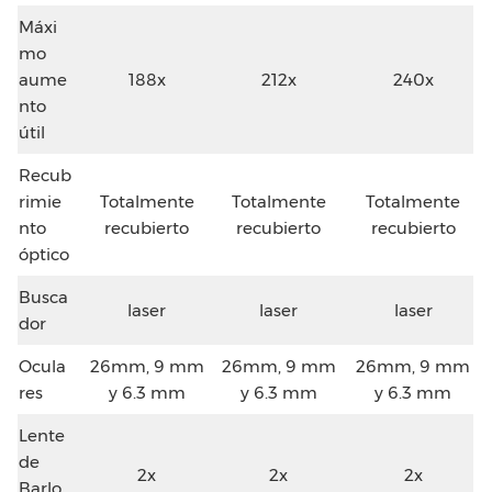
Máxi
mo
aume
188x
212x
240x
nto
útil
Recub
rimie
Totalmente
Totalmente
Totalmente
nto
recubierto
recubierto
recubierto
óptico
Busca
laser
laser
laser
dor
Ocula
26mm, 9 mm
26mm, 9 mm
26mm, 9 mm
res
y 6.3 mm
y 6.3 mm
y 6.3 mm
Lente
de
2x
2x
2x
Barlo