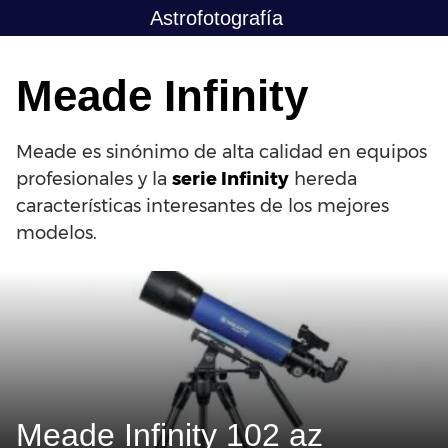
Saltar
Astrofotografía
al
contenido
Meade Infinity
Meade es sinónimo de alta calidad en equipos
profesionales y la
serie Infinity
hereda
características interesantes de los mejores
modelos.
Meade Infinity 102 az