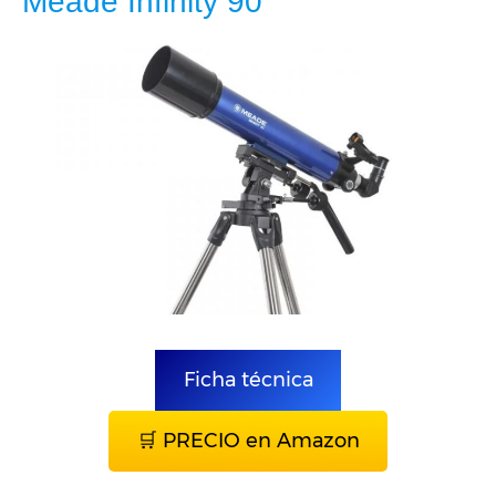
Meade Infinity 90
Ficha técnica
🛒 PRECIO en Amazon