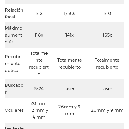
Relación
f/12
f/13.3
f/10
focal
Máximo
aument
118x
141x
165x
o útil
Totalme
Recubri
nte
Totalmente
Totalmente
miento
recubiert
recubierto
recubierto
óptico
o
Buscado
5×24
laser
laser
r
20 mm,
26mm y 9
Oculares
12 mm y
26mm y 9 mm
mm
4 mm
Lente de