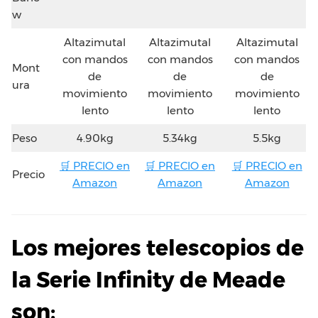
w
Altazimutal
Altazimutal
Altazimutal
con mandos
con mandos
con mandos
Mont
de
de
de
ura
movimiento
movimiento
movimiento
lento
lento
lento
Peso
4.90kg
5.34kg
5.5kg
🛒 PRECIO en
🛒 PRECIO en
🛒 PRECIO en
Precio
Amazon
Amazon
Amazon
Los mejores telescopios de
la Serie Infinity de Meade
son: