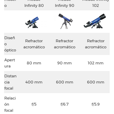
o
Infinity 80
Infinity 90
102
Diseñ
Refractor
Refractor
Refractor
o
acromático
acromático
acromático
óptico
Apert
80 mm
90 mm
102 mm
ura
Distan
cia
400 mm
600 mm
600 mm
focal
Relaci
ón
f/5
f/6.7
f/5.9
focal