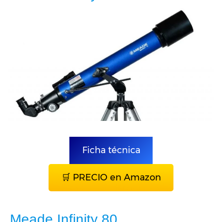
Ficha técnica
🛒 PRECIO en Amazon
Meade Infinity 80