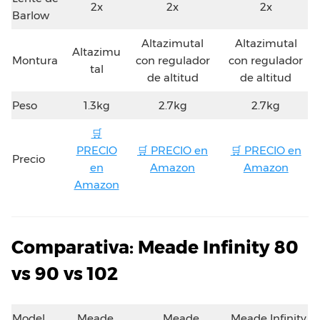
2x
2x
2x
Barlow
Altazimutal
Altazimutal
Altazimu
Montura
con regulador
con regulador
tal
de altitud
de altitud
Peso
1.3kg
2.7kg
2.7kg
🛒
PRECIO
🛒 PRECIO en
🛒 PRECIO en
Precio
en
Amazon
Amazon
Amazon
Comparativa: Meade Infinity 80
vs 90 vs 102
Model
Meade
Meade
Meade Infinity