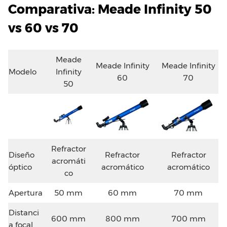
Comparativa: Meade Infinity 50
vs 60 vs 70
Meade
Meade Infinity
Meade Infinity
Modelo
Infinity
60
70
50
Refractor
Diseño
Refractor
Refractor
acromáti
óptico
acromático
acromático
co
Apertura
50 mm
60 mm
70 mm
Distanci
600 mm
800 mm
700 mm
a focal