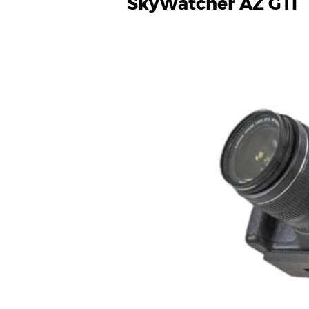
SkyWatcher AZ GTI